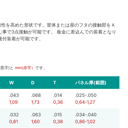
着性を高めた形状です。筐体または扉のフタの接触部をＡ
む事で3点接触が可能です。 板金に差込んでの装着となり
後付装着が可能です。
（黒字)と
mm(赤字）
です。
W
D
T
パネル厚(範囲)
.043
.068
.014
.025-.050
1,09
1,73
0,36
0,64-1,27
.032
.063
.015
.034-.040
0,81
1,60
0,38
0,86-1,02