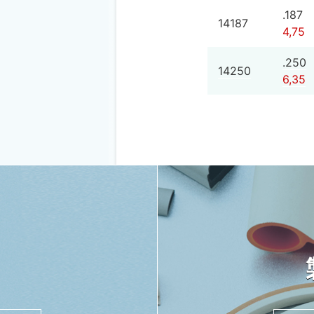
.187
14187
4,75
.250
14250
6,35