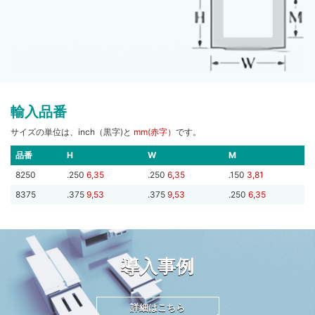
輸入品番
サイズの単位は、inch（黒字)と
mm(赤字）
です。
品番
H
W
M
8250
.250
6,35
.250
6,35
.150
3,81
8375
.375
9,53
.375
9,53
.250
6,35
導入事例
詳細はこちら