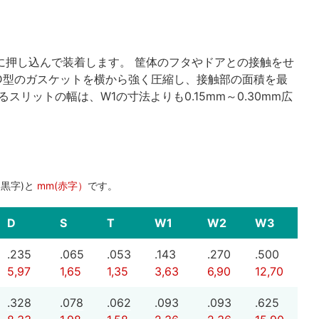
に押し込んで装着します。 筐体のフタやドアとの接触をせ
D型のガスケットを横から強く圧縮し、接触部の面積を最
スリットの幅は、W1の寸法よりも0.15mm～0.30mm広
（黒字)と
mm(赤字）
です。
D
S
T
W1
W2
W3
.235
.065
.053
.143
.270
.500
5,97
1,65
1,35
3,63
6,90
12,70
.328
.078
.062
.093
.093
.625