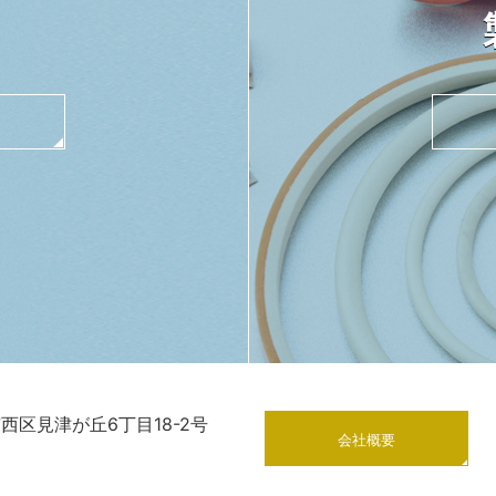
市西区見津が丘6丁目18-2号
会社概要