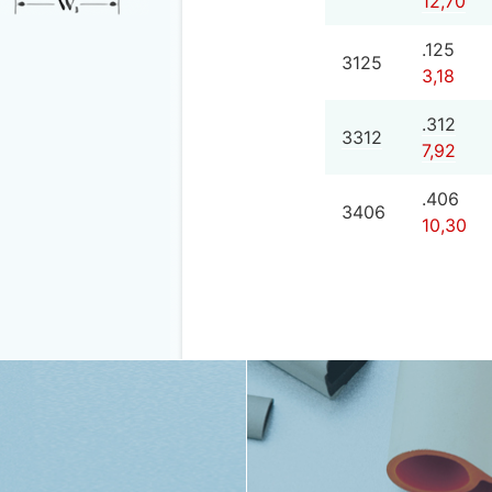
12,70
.125
3125
3,18
）
.312
3312
7,92
.406
3406
10,30