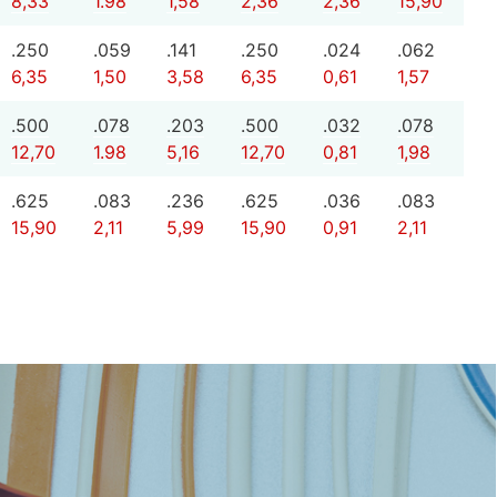
8,33
1.98
1,58
2,36
2,36
15,90
.250
.059
.141
.250
.024
.062
6,35
1,50
3,58
6,35
0,61
1,57
.500
.078
.203
.500
.032
.078
12,70
1.98
5,16
12,70
0,81
1,98
.625
.083
.236
.625
.036
.083
15,90
2,11
5,99
15,90
0,91
2,11